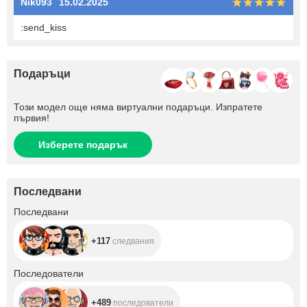
Nik093
15.02.2025
:send_kiss
Подаръци
Този модел още няма виртуални подаръци. Изпратете
първия!
Изберете подарък
Последвани
+117
Последвани
+117
следвания
+489
Последователи
+489
последователи