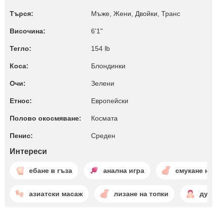
Търся:
Мъже, Жени, Двойки, Транс
Височина:
6'1"
Тегло:
154 lb
Коса:
Блондинки
Очи:
Зелени
Етнос:
Европейски
Полово окосмяване:
Космата
Пенис:
Среден
Интереси
ебане в гъза
анална игра
смукане на 
азиатски масаж
лизане на топки
духа