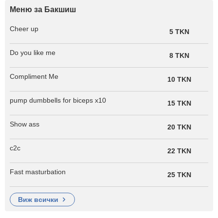
Меню за Бакшиш
Cheer up
5 TKN
Do you like me
8 TKN
Compliment Me
10 TKN
pump dumbbells for biceps x10
15 TKN
Show ass
20 TKN
c2c
22 TKN
Fast masturbation
25 TKN
виж всички