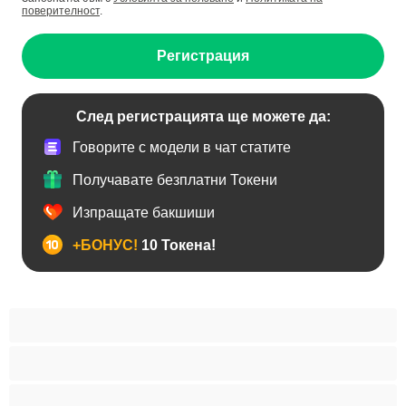
поверителност
.
Регистрация
След регистрацията ще можете да:
Говорите с модели в чат статите
Получавате безплатни Токени
Изпращате бакшиши
+БОНУС!
10 Токена!
BDSM
Азиатки
Анален