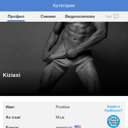
Категории
Kiziasi
Профил
Снимки
Видеоклипове
Чат
Kiziasi
Име:
Positive
Какво е
FanBoost?
Аз съм:
Мъж
Езици:
american