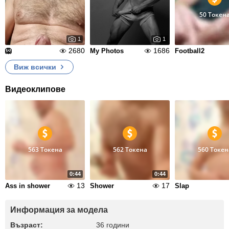
50 Токен
1
1
2680
1686
🦁
My Photos
Football2
Виж всички
Видеоклипове
563 Токена
562 Токена
560 Токен
0:44
0:44
13
17
Ass in shower
Shower
Slap
Информация за модела
Възраст:
36 години